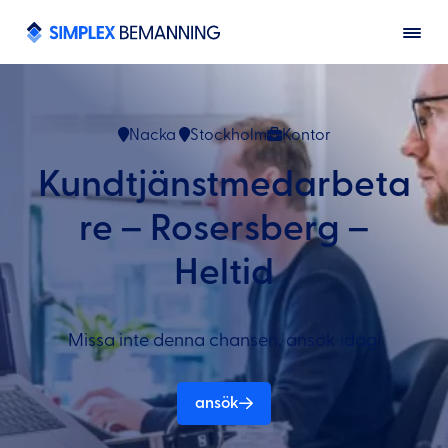
Nacka
Stockholm
Kontor
Kundtjänstmedarbeta
re – Rosersberg –
Heltid
Missa inte denna chansen, ansök idag!
ansök