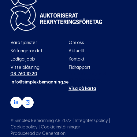
Våra tjänster
Om oss
Så fungerar det
Aktuellt
Lediga jobb
Kontakt
Visselblåsning
Tidrapport
08-760 10 20
Liljeholmsvägen 18
117 61 Stockholm
info@simplexbemanning.se
Visa på karta
© Simplex Bemanning AB 2022 |
Integritetspolicy
|
Cookiepolicy
|
Cookieinställningar
Producerad av
Generation