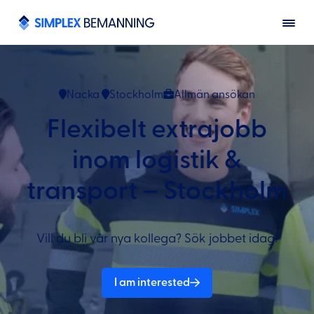
Nacka
Stockholm
Allmän ansökan
Flexibelt extrajobb
inom logistik &
transport – Stockholm
Vill du bli vår nya kollega? Sök jobbet idag!
I am interested