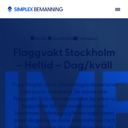
Nacka
Stockholm
Transport
Flaggvakt Stockholm
– Heltid – Dag/kväll
Vi på Simplex söker ansvarstagande personer
med positiv inställning, för arbete som
Flaggvakt i Stockholmsområdet. Nu söker vi
flaggvakter för våra projekt runt om i
Stockholm. I arbetsuppgifterna ingår bland
annat dirigering av trafik som trafikvakt och
lots. Du som söker ska gärna trivas med ett