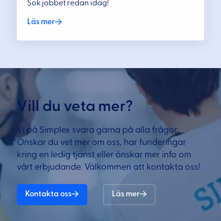
Sök jobbet redan idag!
Läs mer
Vill du veta mer?
Vi på Simplex svara gärna på alla frågor.
Önskar du vet mer om oss, har funderingar
kring en ledig tjänst eller önskar mer info om
vårt erbjudande. Välkommen att kontakta oss!
Kontakta oss
Läs mer