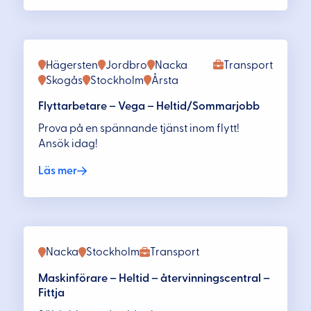
Hägersten
Jordbro
Nacka
Transport
Skogås
Stockholm
Årsta
Flyttarbetare – Vega – Heltid/Sommarjobb
Prova på en spännande tjänst inom flytt!
Ansök idag!
Läs mer
Nacka
Stockholm
Transport
Maskinförare – Heltid – återvinningscentral –
Fittja