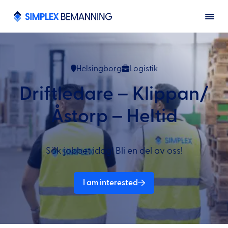
Helsingborg
Logistik
Driftledare – Klippan/
Åstorp – Heltid
Sök jobbet idag! Bli en del av oss!
I am interested