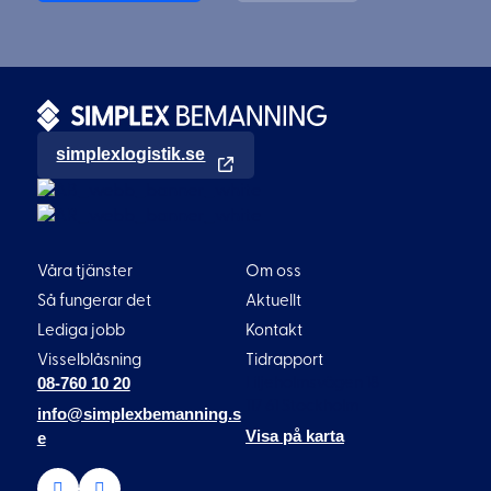
simplexlogistik.se
Våra tjänster
Om oss
Så fungerar det
Aktuellt
Lediga jobb
Kontakt
Visselblåsning
Tidrapport
08-760 10 20
Liljeholmsvägen 18
117 61 Stockholm
info@simplexbemanning.s
Visa på karta
e