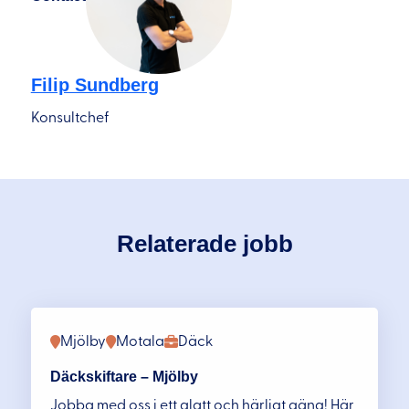
Filip Sundberg
Konsultchef
Relaterade jobb
Mjölby
Motala
Däck
Däckskiftare – Mjölby
Jobba med oss i ett glatt och härligt gäng! Här