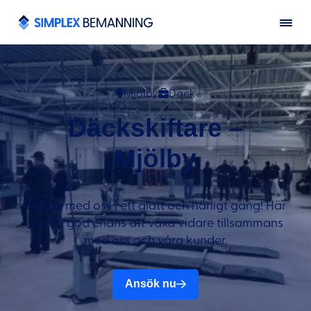
Mjölby
Däck
Däckskiftare –
Mjölby
Jobba med oss i ett glatt och härligt gäng! Här
har du god chans att växa vidare tillsammans
med oss och våra kunder.
Ansök nu