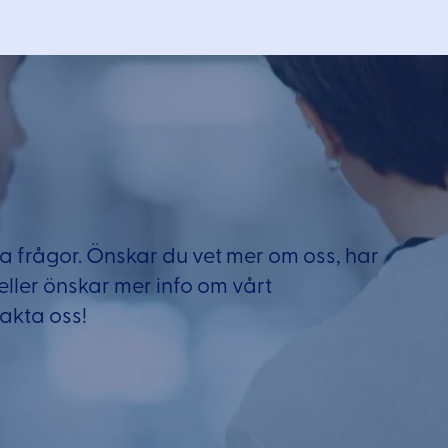
a frågor. Önskar du vet mer om oss, har
 eller önskar mer info om vårt
akta oss!