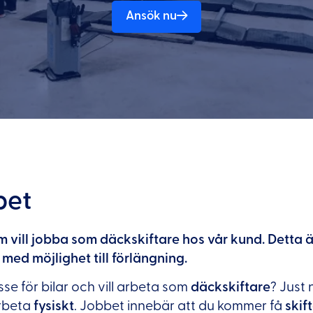
Ansök nu
bet
m vill jobba som däckskiftare hos vår kund. Detta ä
ed möjlighet till förlängning.
sse för bilar och vill arbeta som
däckskiftare
? Just 
arbeta
fysiskt
. Jobbet innebär att du kommer få
skif