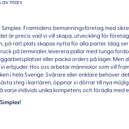
n av mars
r Simplex. Framtidens bemanningsföretag med siktet 
det är precis vad vi vill skapa, utveckling för föret
 på rätt plats skapas nytta för alla parter. Idag ser
truck på terminaler, leverera pallar med tunga fordo
yggarbetsplatser eller packa orders på lager. Men d
d vi erbjuder. Hos oss arbetar människor som vill fr
iken i hela Sverige. Svårare eller enklare behöver det
ästa steg i karriären, öppnar vi dörrar till nya möjli
på varje individs unika kompetens och förädla med 
 Simplex!