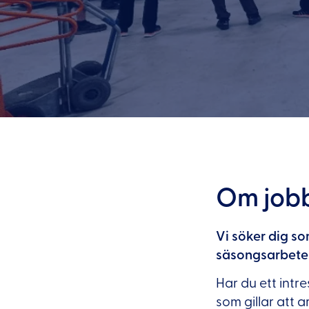
Om job
Vi söker dig so
säsongsarbete m
Har du ett intre
som gillar att 