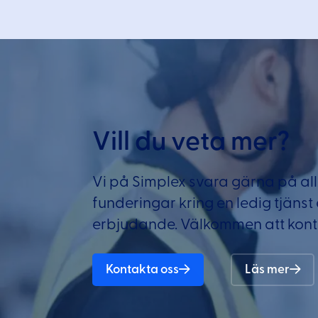
Vill du veta mer?
Vi på Simplex svara gärna på all
funderingar kring en ledig tjänst
erbjudande. Välkommen att kont
Kontakta oss
Läs mer