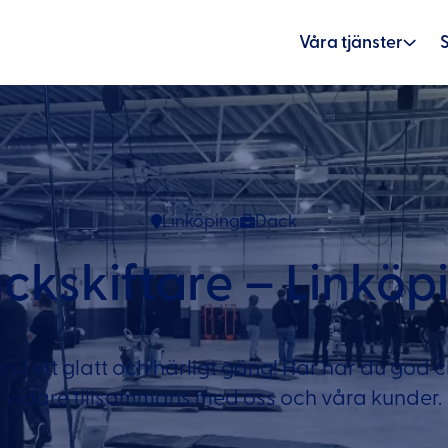
Våra tjänster
Linköping
Däck
ckskiftare – Linköp
 i ett glatt och härligt gäng! Här har du god 
vidare tillsammans med oss och våra kunder.