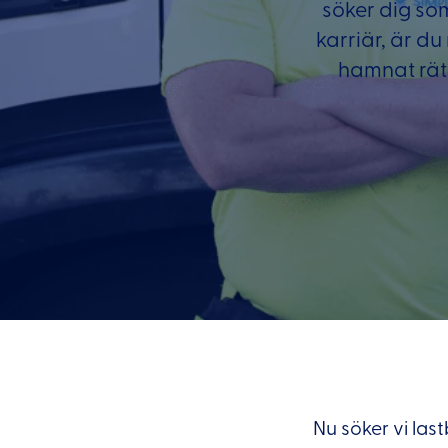
söker dig som
karriär, är d
hamnat rätt
Nu söker vi las