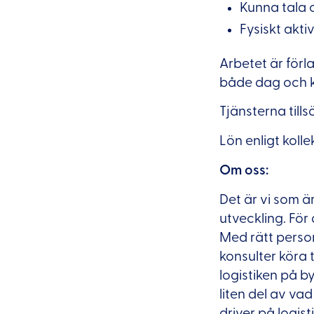
Kunna tala 
Fysiskt akti
Arbetet är för
både dag och k
Tjänsterna till
Lön enligt kolle
Om oss:
Det är vi som ä
utveckling. För 
Med rätt person,
konsulter köra 
logistiken på b
liten del av va
driver på logist