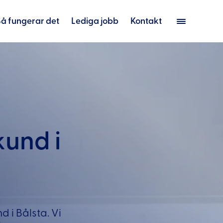
Så fungerar det
Lediga jobb
Kontakt
kund i
d i Bålsta. Vi