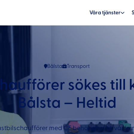
Våra tjänster
Bålsta
Transport
aufförer sökes till 
Bålsta – Heltid
astbilschaufförer med CE behörighet till vår kun