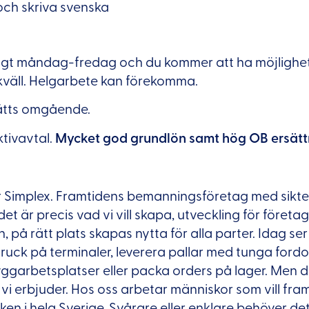
och skriva svenska
v
lagt måndag-fredag och du kommer att ha möjlighet
väll. Helgarbete kan förekomma.
sätts omgående.
ktivavtal.
Mycket god grundlön samt hög OB ersätt
r Simplex. Framtidens bemanningsföretag med siktet 
det är precis vad vi vill skapa, utveckling för föret
 på rätt plats skapas nytta för alla parter. Idag ser
truck på terminaler, leverera pallar med tunga fordo
yggarbetsplatser eller packa orders på lager. Men d
d vi erbjuder. Hos oss arbetar människor som vill fr
iken i hela Sverige. Svårare eller enklare behöver det