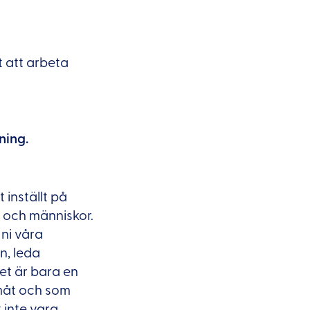
 att arbeta
ning.
inställt på
ag och människor.
 ni våra
n, leda
et är bara en
amåt och som
 inte vara.