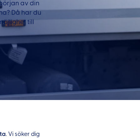
 början av din
rna? Då har du
jlighet till
ta
. Vi söker dig