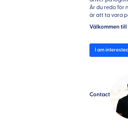
Är du redo för n
är att ta vara 
Välkommen till
I am intereste
Contact