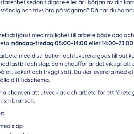
arenhet sedan tidigare eller är i början av din karri
ständig och trivs bra på vägarna? Då har du hamna
heltidstjänst med möjlighet till arbete både dag och 
beta
måndag-fredag 05:00-14:00 eller 14:00-23:00
rbeta med distribution och leverera gods till butik
ed lastbil och släp. Som chaufför är det viktigt att 
å ett säkert och tryggt sätt. Du ska leverera med e
lla ditt tidschema.
a chansen att utvecklas och arbeta för ett företag
i sin bransch.
r:
 med släp