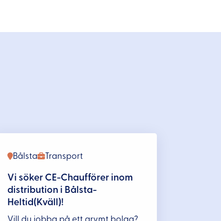
Bålsta
Transport
Vi söker CE-Chaufförer inom
distribution i Bålsta-
Heltid(Kväll)!
Vill du jobba på ett grymt bolag?