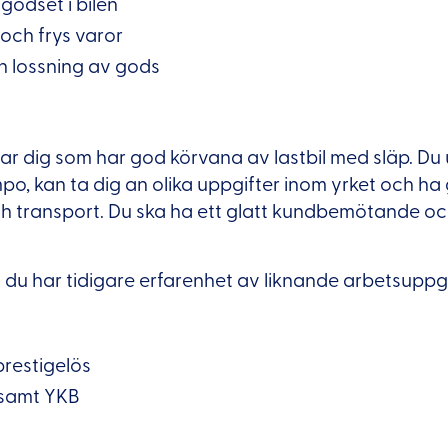
godset i bilen
och frys varor
h lossning av gods
ar dig som har god körvana av lastbil med släp. Du 
o, kan ta dig an olika uppgifter inom yrket och h
ch transport. Du ska ha ett glatt kundbemötande oc
t du har tidigare erfarenhet av liknande arbetsuppgi
prestigelös
 samt YKB