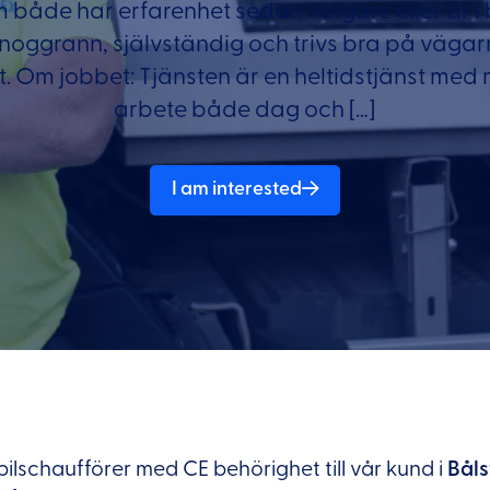
 både har erfarenhet sedan tidigare eller är i
u noggrann, självständig och trivs bra på väga
. Om jobbet: Tjänsten är en heltidstjänst med mö
arbete både dag och […]
I am interested
tbilschaufförer med CE behörighet till vår kund i
Båls