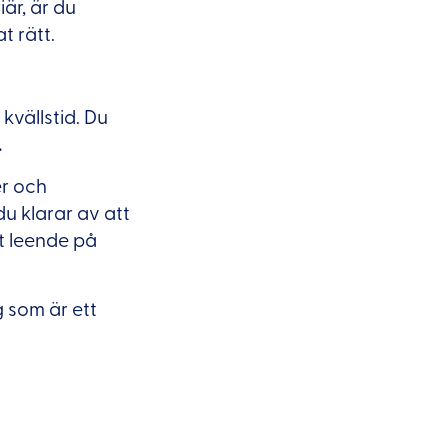
är, är du
t rätt.
kvällstid. Du
.
er och
du klarar av att
tt leende på
 som är ett