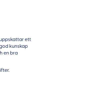
uppskattar ett
a god kunskap
h en bra
fter.