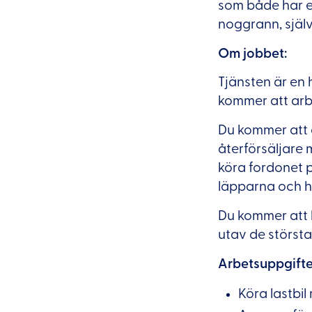
som både har erf
noggrann, själv
Om jobbet:
Tjänsten är en 
kommer att ar
Du kommer att a
återförsäljare m
köra fordonet p
läpparna och hå
Du kommer att h
utav de största 
Arbetsuppgifte
Köra lastbil