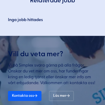
Relaterade jobb
Inga jobb hittades
Vill du veta mer?
Vi på Simplex svara gärna på alla frågor.
Önskar du vet mer om oss, har funderingar
kring en ledig tjänst eller önskar mer info om
vårt erbjudande. Välkommen att kontakta oss!
Kontakta oss
Läs mer