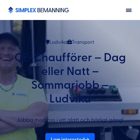
Ludvika
Transport
CE-Chaufförer – Dag
eller Natt –
Sommarjobb –
Ludvika
Jobba med oss i ett glatt och härligt gäng!
I am interested