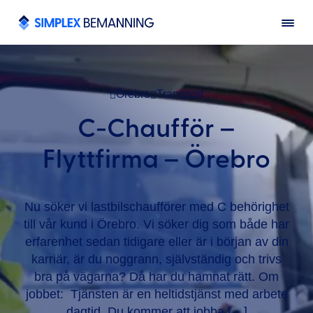
Örebro
Transport
C-Chaufför –
Flyttfirma – Örebro
Nu söker vi lastbilschaufförer med C behörighet
till vår kund i Örebro. Vi söker dig som både har
erfarenhet sedan tidigare eller är i början av din
karriär, är du noggrann, självständig och trivs
bra på vägarna? Då har du hamnat rätt. Om
jobbet: Tjänsten är en heltidstjänst med arbete
dagtid. Du kommer att jobba […]