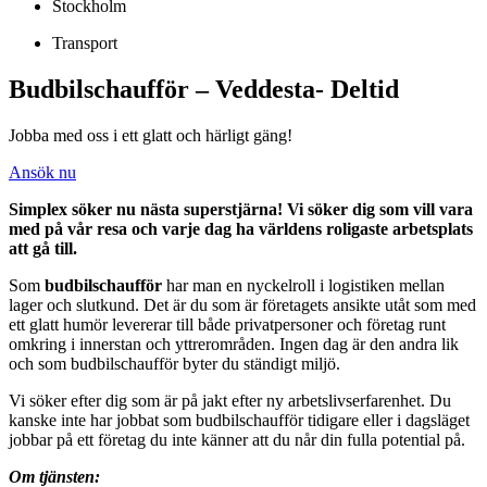
Stockholm
Transport
Budbilschaufför – Veddesta- Deltid
Jobba med oss i ett glatt och härligt gäng!
Ansök nu
Simplex söker nu nästa superstjärna! Vi söker dig som vill vara
med på vår resa och varje dag ha världens roligaste arbetsplats
att gå till.
Som
budbilschaufför
har man en nyckelroll i logistiken mellan
lager och slutkund. Det är du som är företagets ansikte utåt som med
ett glatt humör levererar till både privatpersoner och företag runt
omkring i innerstan och yttrerområden. Ingen dag är den andra lik
och som budbilschaufför byter du ständigt miljö.
Vi söker efter dig som är på jakt efter ny arbetslivserfarenhet. Du
kanske inte har jobbat som budbilschaufför tidigare eller i dagsläget
jobbar på ett företag du inte känner att du når din fulla potential på.
Om tjänsten: