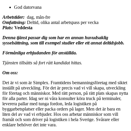
God datorvana
Arbetstider:
dag, mån-fre
Omfattning:
Deltid, olika antal arbetspass per vecka
Plats:
Veddesta
Denna tjänst passar dig som har en annan huvudsaklig
sysselsättning, som till exempel studier eller ett annat deltidsjobb.
Förmånliga erbjudanden för anställda.
Tjänsten tillsätts så fort rätt kandidat hittas.
Om oss:
Det är vi som är Simplex. Framtidens bemanningsföretag med siktet
inställt på utveckling. För det är precis vad vi vill skapa, utveckling
för företag och människor. Med rätt person, på rätt plats skapas nytta
för alla parter. Idag ser ni våra konsulter köra truck på terminaler,
leverera pallar med tunga fordon, leda logistiken på
byggarbetsplatser eller packa orders på lager. Men det är bara en
liten del av vad vi erbjuder. Hos oss arbetar människor som vill
framåt och som driver på logistiken i hela Sverige. Svårare eller
enklare behöver det inte vara.