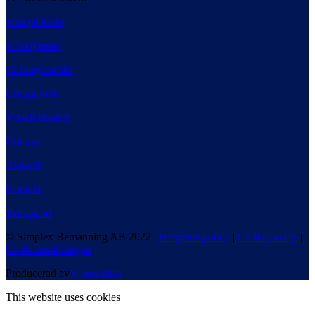
Visa på karta
Våra tjänster
Så fungerar det
Lediga jobb
Visselblåsning
Om oss
Aktuellt
Kontakt
Tidrapport
© Simplex Bemanning AB 2022 |
Integritetspolicy
|
Cookiepolicy
|
Cookieinställningar
Producerad av
Generation
This website uses cookies