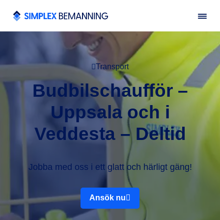
Transport
Budbilschaufför –
Uppsala och i
Veddesta – Deltid
Jobba med oss i ett glatt och härligt gäng!
Ansök nu