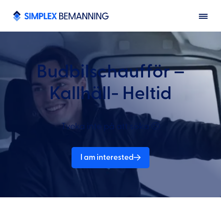
Budbilschaufför –
Kallhäll- Heltid
Tveka inte på att söka 🙂
I am interested