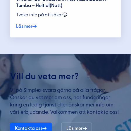
Tumba – Heltid!(Natt)
Tveka inte på att söka 🙂
Läs mer
Vill du veta mer?
Vi på Simplex svara gärna på alla frågor.
Önskar du vet mer om oss, har funderingar
kring en ledig tjänst eller önskar mer info om
vårt erbjudande. Välkommen att kontakta oss!
Kontakta oss
Läs mer