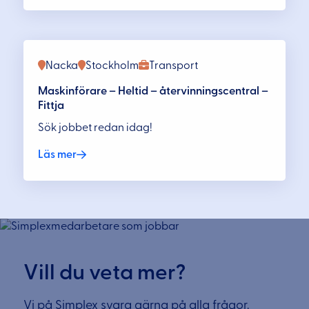
Nacka
Stockholm
Transport
Maskinförare – Heltid – återvinningscentral –
Fittja
Sök jobbet redan idag!
Läs mer
Vill du veta mer?
Vi på Simplex svara gärna på alla frågor.