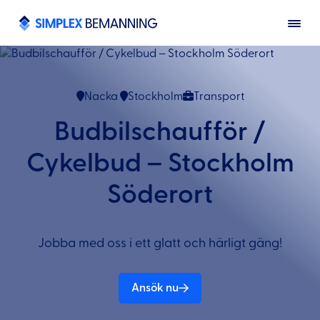
Nacka
Stockholm
Transport
Budbilschaufför /
Cykelbud – Stockholm
Söderort
Jobba med oss i ett glatt och härligt gäng!
Ansök nu