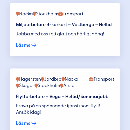
Nacka
Stockholm
Transport
Miljöarbetare B-körkort – Västberga – Heltid
Jobba med oss i ett glatt och härligt gäng!
Läs mer
Hägersten
Jordbro
Nacka
Transport
Skogås
Stockholm
Årsta
Flyttarbetare – Vega – Heltid/Sommarjobb
Prova på en spännande tjänst inom flytt!
Ansök idag!
Läs mer