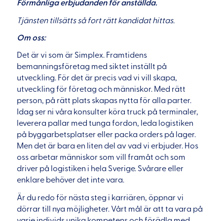
Förmånliga erbjudanden för anställda.
Tjänsten tillsätts så fort rätt kandidat hittas.
Om oss:
Det är vi som är Simplex. Framtidens
bemanningsföretag med siktet inställt på
utveckling. För det är precis vad vi vill skapa,
utveckling för företag och människor. Med rätt
person, på rätt plats skapas nytta för alla parter.
Idag ser ni våra konsulter köra truck på terminaler,
leverera pallar med tunga fordon, leda logistiken
på byggarbetsplatser eller packa orders på lager.
Men det är bara en liten del av vad vi erbjuder. Hos
oss arbetar människor som vill framåt och som
driver på logistiken i hela Sverige. Svårare eller
enklare behöver det inte vara.
Är du redo för nästa steg i karriären, öppnar vi
dörrar till nya möjligheter. Vårt mål är att ta vara på
varje individs unika kompetens och förädla med