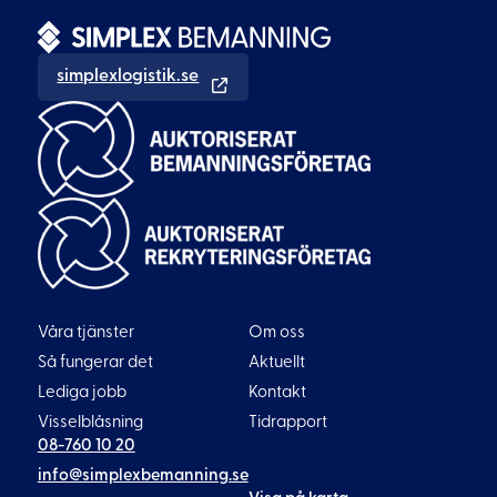
simplexlogistik.se
Våra tjänster
Om oss
Så fungerar det
Aktuellt
Lediga jobb
Kontakt
Visselblåsning
Tidrapport
08-760 10 20
Liljeholmsvägen 18
117 61 Stockholm
info@simplexbemanning.se