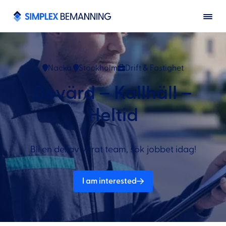
Nacka
Stockholm
Drift & Fastighet
Bovärd – Kallhäll –
Heltid
Bli en del av vårat team, sök jobbet idag!
I am interested