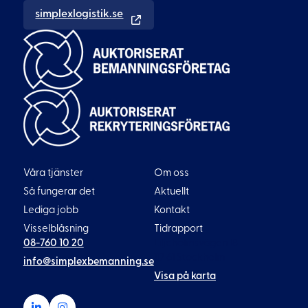
simplexlogistik.se
Våra tjänster
Om oss
Så fungerar det
Aktuellt
Lediga jobb
Kontakt
Visselblåsning
Tidrapport
08-760 10 20
Liljeholmsvägen 18
117 61 Stockholm
info@simplexbemanning.se
Visa på karta