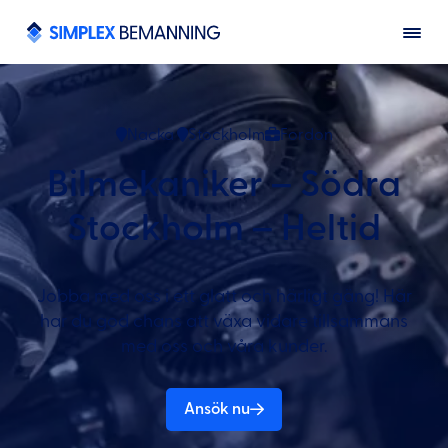
Nacka
Stockholm
Fordon
Bilmekaniker – Södra
Stockholm – Heltid
Jobba med oss i ett glatt och härligt gäng! Här
har du god chans att växa vidare tillsammans
med oss och våra kunder.
Ansök nu