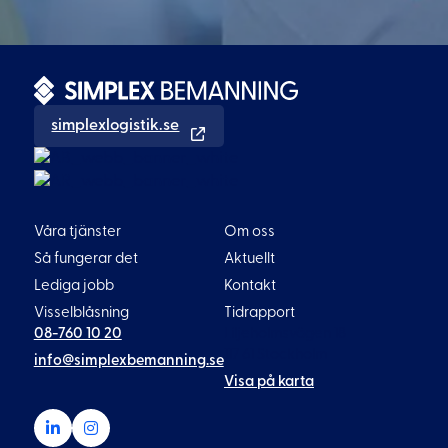
simplexlogistik.se
Våra tjänster
Om oss
Så fungerar det
Aktuellt
Lediga jobb
Kontakt
Visselblåsning
Tidrapport
08-760 10 20
Liljeholmsvägen 18
117 61 Stockholm
info@simplexbemanning.se
Visa på karta