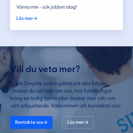
Vänta inte - sök jobbet idag!
Läs mer
Vill du veta mer?
Vi på Simplex svara gärna på alla frågor.
Önskar du vet mer om oss, har funderingar
kring en ledig tjänst eller önskar mer info om
vårt erbjudande. Välkommen att kontakta oss!
Kontakta oss
Läs mer