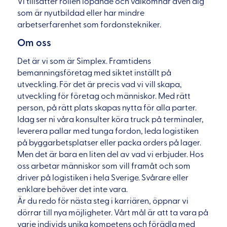
Vi tillsätter rollen löpande och välkomnar även dig
som är nyutbildad eller har mindre
arbetserfarenhet som fordonstekniker.
Om oss
Det är vi som är Simplex. Framtidens
bemanningsföretag med siktet inställt på
utveckling. För det är precis vad vi vill skapa,
utveckling för företag och människor. Med rätt
person, på rätt plats skapas nytta för alla parter.
Idag ser ni våra konsulter köra truck på terminaler,
leverera pallar med tunga fordon, leda logistiken
på byggarbetsplatser eller packa orders på lager.
Men det är bara en liten del av vad vi erbjuder. Hos
oss arbetar människor som vill framåt och som
driver på logistiken i hela Sverige. Svårare eller
enklare behöver det inte vara.
Är du redo för nästa steg i karriären, öppnar vi
dörrar till nya möjligheter. Vårt mål är att ta vara på
varje individs unika kompetens och förädla med