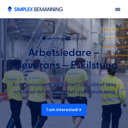
Eskilstuna
Logistik
Arbetsledare –
Inleverans – Eskilstuna
Är du personen vi letar efter? Sök jobbet idag
och bli en del av en mycket spännande resa!
I am interested