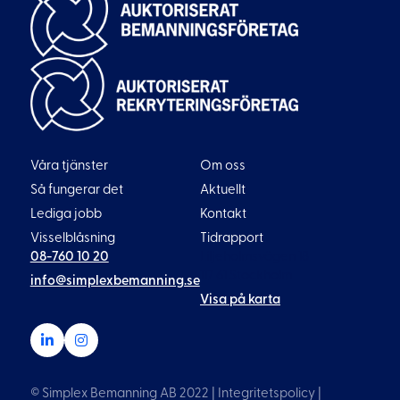
Våra tjänster
Om oss
Så fungerar det
Aktuellt
Lediga jobb
Kontakt
Visselblåsning
Tidrapport
08-760 10 20
Liljeholmsvägen 18
117 61 Stockholm
info@simplexbemanning.se
Visa på karta
© Simplex Bemanning AB 2022 |
Integritetspolicy
|